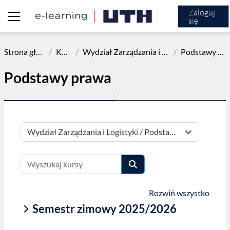
Przejdź do głównej zawartości
Zaloguj
się
Panel boczny
Strona główna
Kursy
Wydział Zarządzania i Logistyki
Podstawy prawa
Podstawy prawa
Kategorie kursów
Wyszukaj kursy
Wyszukaj kursy
Rozwiń wszystko
Semestr zimowy 2025/2026