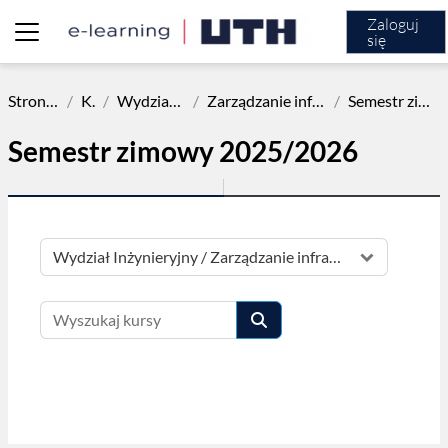
Przejdź do głównej zawartości
Zaloguj
się
Panel boczny
Strona główna
Kursy
Wydział Inżynieryjny
Zarządzanie infrastrukturą sieciową
Semestr zimowy 2025/2026
Semestr zimowy 2025/2026
Kategorie kursów
Wyszukaj kursy
Wyszukaj kursy