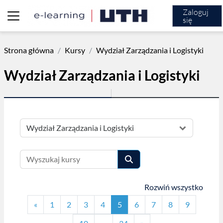
Przejdź do głównej zawartości
Zaloguj
się
Panel boczny
Strona główna
Kursy
Wydział Zarządzania i Logistyki
Wydział Zarządzania i Logistyki
Kategorie kursów
Wyszukaj kursy
Wyszukaj kursy
Rozwiń wszystko
Poprzednia strona
Strona 1
Strona 2
Strona 3
Strona 4
Strona 5
Strona 6
Strona 7
Strona 8
Strona 9
«
1
2
3
4
5
6
7
8
9
Strona 10
Strona 34
Następna strona